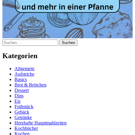
Suchen
nach:
Kategorien
Allgemein
Aufstriche
Basics
Brot & Brötchen
Dessert
Dips
Eis
Frühstück
Gebäck
Getränke
Herzhafte Hauptmahlzeiten
Kochbücher
Kuchen