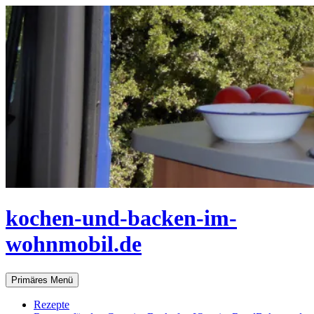
Zum
Inhalt
springen
kochen-und-backen-im-
wohnmobil.de
Suchen
Primäres Menü
Rezepte