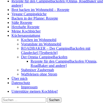
Rezepte für den CampingBackofen [Omnia, RoadBaker und
andere]
Brot backen im Wohnmobil – Rezepte
Vegane Campingküche
Backen in der Pfanne: Rezepte
Süße Rezepte
Herzhafte Rezepte
Meine Kochbücher
Küchenausstattung
Kochen im Wohnmobil
Vorratsliste im Wohnmobil
ROADBAKER – Der CampingBackofen mit
Glasdeckel [Testbericht]
Der Omnia CampingBackofen
Rezepte für den CampingBackofen [Omnia,
RoadBaker und andere]
Stabmixer Zauberstab
Waffeleisen ohne Strom
Über mich
Datenschutz
Impressum
Unterstütze meinen Kochblog!
Suchen
nach: