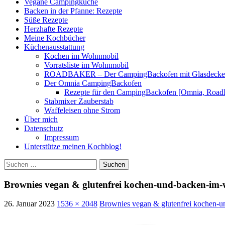
Vegane Campingküche
Backen in der Pfanne: Rezepte
Süße Rezepte
Herzhafte Rezepte
Meine Kochbücher
Küchenausstattung
Kochen im Wohnmobil
Vorratsliste im Wohnmobil
ROADBAKER – Der CampingBackofen mit Glasdeckel [
Der Omnia CampingBackofen
Rezepte für den CampingBackofen [Omnia, Road
Stabmixer Zauberstab
Waffeleisen ohne Strom
Über mich
Datenschutz
Impressum
Unterstütze meinen Kochblog!
Suchen
nach:
Brownies vegan & glutenfrei kochen-und-backen-im-
26. Januar 2023
1536 × 2048
Brownies vegan & glutenfrei kochen-u