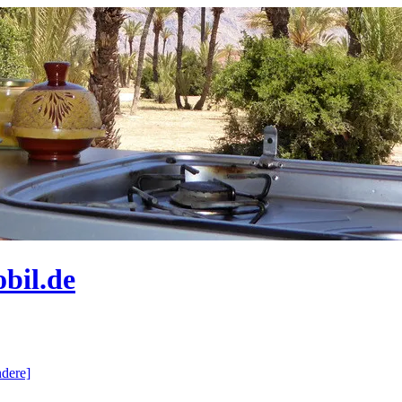
bil.de
dere]