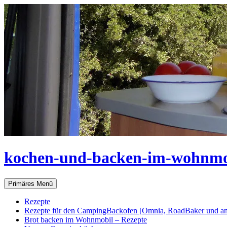
Zum
Inhalt
springen
kochen-und-backen-im-wohnmo
Suchen
Primäres Menü
Rezepte
Rezepte für den CampingBackofen [Omnia, RoadBaker und an
Brot backen im Wohnmobil – Rezepte