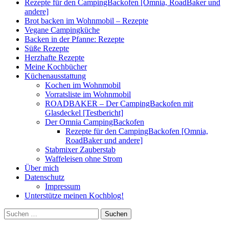
Rezepte für den CampingBackofen [Omnia, RoadBaker und
andere]
Brot backen im Wohnmobil – Rezepte
Vegane Campingküche
Backen in der Pfanne: Rezepte
Süße Rezepte
Herzhafte Rezepte
Meine Kochbücher
Küchenausstattung
Kochen im Wohnmobil
Vorratsliste im Wohnmobil
ROADBAKER – Der CampingBackofen mit
Glasdeckel [Testbericht]
Der Omnia CampingBackofen
Rezepte für den CampingBackofen [Omnia,
RoadBaker und andere]
Stabmixer Zauberstab
Waffeleisen ohne Strom
Über mich
Datenschutz
Impressum
Unterstütze meinen Kochblog!
Suchen
nach: