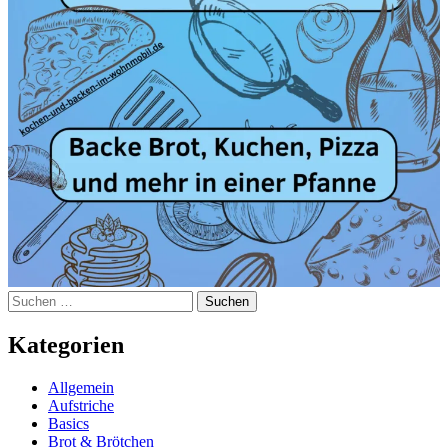
Suchen
nach:
Kategorien
Allgemein
Aufstriche
Basics
Brot & Brötchen