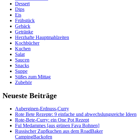
Dessert
Dips
Eis
Frühstück
Gebäck
Getränke
Herzhafte Hauptmahlzeiten
Kochbücher
Kuchen
Salat
Saucen
Snacks
Suppe
Süßes zum Mittag
Zubehör
Neueste Beiträge
Auberginen-Erdnuss-Curry
Rote Bete Rezepte: 9 einfache und abwechslungsreiche Ideen
Rote-Bete-Curry: ein One Pot Rezept
Ful Medammes [aus grünen Fava Bohnen]
Russischer Zupfkuchen aus dem RoadBaker
CampingBackofen