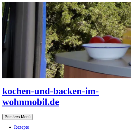
Zum
Inhalt
springen
kochen-und-backen-im-
wohnmobil.de
Suchen
Primäres Menü
Rezepte