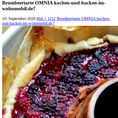
Brombeertarte OMNIA kochen-und-backen-im-
wohnmobil.de7
10. September 2020
864 × 1152
Brombeertarte OMNIA kochen-
und-backen-im-wohnmobil.de7