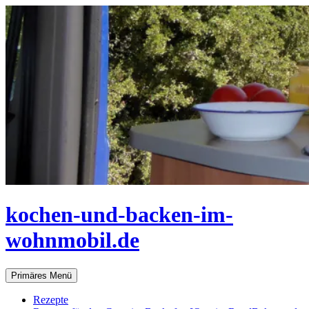
Zum
Inhalt
springen
kochen-und-backen-im-
wohnmobil.de
Suchen
Primäres Menü
Rezepte