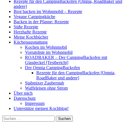
Rezepte für den CampingBackofen [Omnia, RoadBaker und
andere]
Brot backen im Wohnmobil – Rezepte
Vegane Campingküche
Backen in der Pfanne: Rezepte
Süße Rezepte
Herzhafte Rezepte
Meine Kochbücher
Küchenausstattung
Kochen im Wohnmobil
Vorratsliste im Wohnmobil
ROADBAKER – Der CampingBackofen mit
Glasdeckel [Testbericht]
Der Omnia CampingBackofen
Rezepte für den CampingBackofen [Omnia,
RoadBaker und andere]
Stabmixer Zauberstab
Waffeleisen ohne Strom
Über mich
Datenschutz
Impressum
Unterstütze meinen Kochblog!
Suchen
nach: