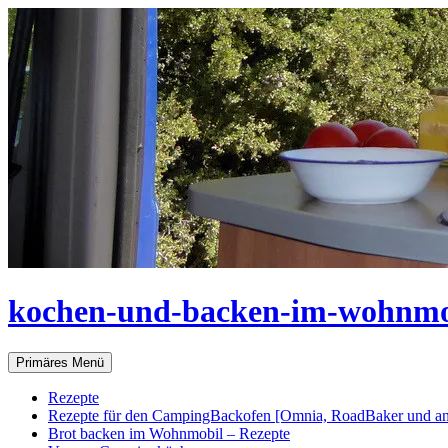
Zum
Inhalt
springen
kochen-und-backen-im-wohnmo
Suchen
Primäres Menü
Rezepte
Rezepte für den CampingBackofen [Omnia, RoadBaker und an
Brot backen im Wohnmobil – Rezepte