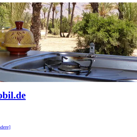
bil.de
dere]