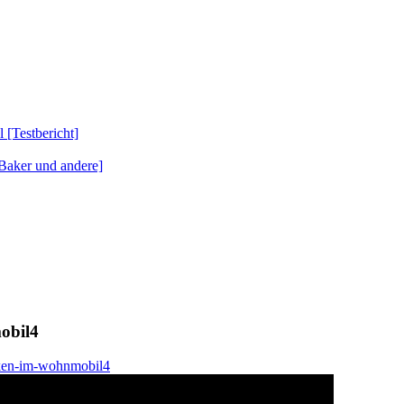
Testbericht]
Baker und andere]
obil4
ken-im-wohnmobil4