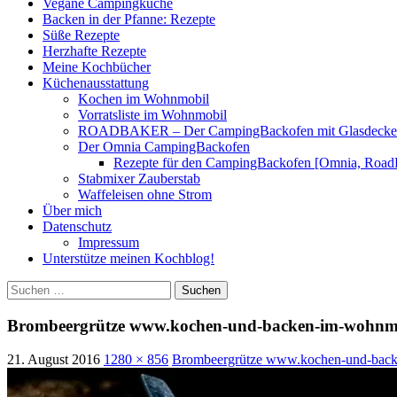
Vegane Campingküche
Backen in der Pfanne: Rezepte
Süße Rezepte
Herzhafte Rezepte
Meine Kochbücher
Küchenausstattung
Kochen im Wohnmobil
Vorratsliste im Wohnmobil
ROADBAKER – Der CampingBackofen mit Glasdeckel [
Der Omnia CampingBackofen
Rezepte für den CampingBackofen [Omnia, Road
Stabmixer Zauberstab
Waffeleisen ohne Strom
Über mich
Datenschutz
Impressum
Unterstütze meinen Kochblog!
Suchen
nach:
Brombeergrütze www.kochen-und-backen-im-wohnm
21. August 2016
1280 × 856
Brombeergrütze www.kochen-und-bac