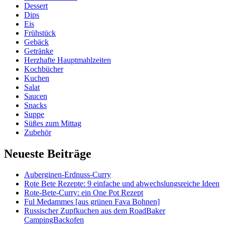
Dessert
Dips
Eis
Frühstück
Gebäck
Getränke
Herzhafte Hauptmahlzeiten
Kochbücher
Kuchen
Salat
Saucen
Snacks
Suppe
Süßes zum Mittag
Zubehör
Neueste Beiträge
Auberginen-Erdnuss-Curry
Rote Bete Rezepte: 9 einfache und abwechslungsreiche Ideen
Rote-Bete-Curry: ein One Pot Rezept
Ful Medammes [aus grünen Fava Bohnen]
Russischer Zupfkuchen aus dem RoadBaker
CampingBackofen