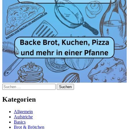
Suchen
nach:
Kategorien
Allgemein
Aufstriche
Basics
Brot & Brötchen