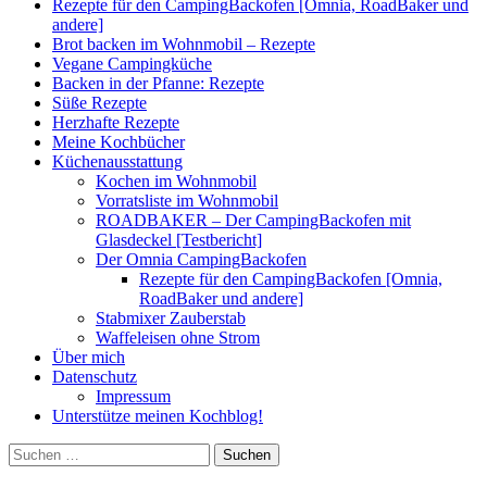
Rezepte für den CampingBackofen [Omnia, RoadBaker und
andere]
Brot backen im Wohnmobil – Rezepte
Vegane Campingküche
Backen in der Pfanne: Rezepte
Süße Rezepte
Herzhafte Rezepte
Meine Kochbücher
Küchenausstattung
Kochen im Wohnmobil
Vorratsliste im Wohnmobil
ROADBAKER – Der CampingBackofen mit
Glasdeckel [Testbericht]
Der Omnia CampingBackofen
Rezepte für den CampingBackofen [Omnia,
RoadBaker und andere]
Stabmixer Zauberstab
Waffeleisen ohne Strom
Über mich
Datenschutz
Impressum
Unterstütze meinen Kochblog!
Suchen
nach: