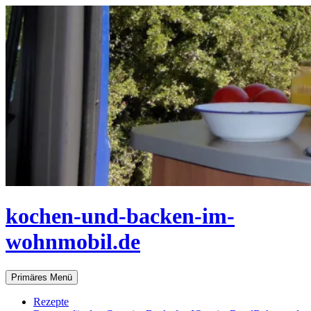
Zum
Inhalt
springen
kochen-und-backen-im-
wohnmobil.de
Suchen
Primäres Menü
Rezepte