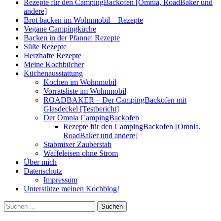
Rezepte für den CampingBackofen [Omnia, RoadBaker und
andere]
Brot backen im Wohnmobil – Rezepte
Vegane Campingküche
Backen in der Pfanne: Rezepte
Süße Rezepte
Herzhafte Rezepte
Meine Kochbücher
Küchenausstattung
Kochen im Wohnmobil
Vorratsliste im Wohnmobil
ROADBAKER – Der CampingBackofen mit
Glasdeckel [Testbericht]
Der Omnia CampingBackofen
Rezepte für den CampingBackofen [Omnia,
RoadBaker und andere]
Stabmixer Zauberstab
Waffeleisen ohne Strom
Über mich
Datenschutz
Impressum
Unterstütze meinen Kochblog!
Suchen
nach: