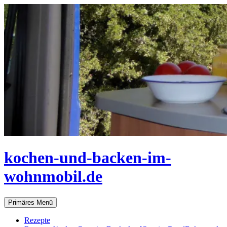
Zum
Inhalt
springen
kochen-und-backen-im-
wohnmobil.de
Suchen
Primäres Menü
Rezepte