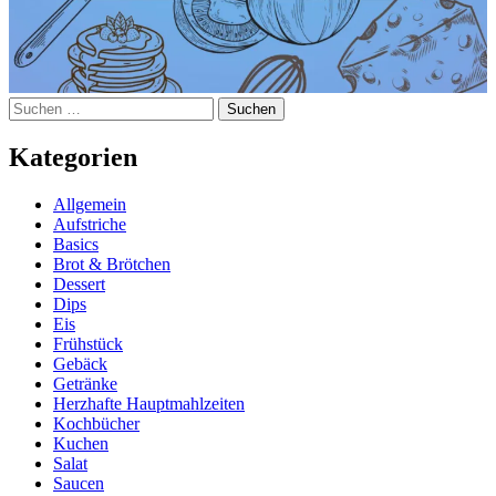
Suchen
nach:
Kategorien
Allgemein
Aufstriche
Basics
Brot & Brötchen
Dessert
Dips
Eis
Frühstück
Gebäck
Getränke
Herzhafte Hauptmahlzeiten
Kochbücher
Kuchen
Salat
Saucen