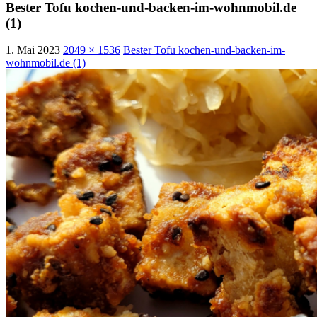
Bester Tofu kochen-und-backen-im-wohnmobil.de
(1)
1. Mai 2023
2049 × 1536
Bester Tofu kochen-und-backen-im-
wohnmobil.de (1)