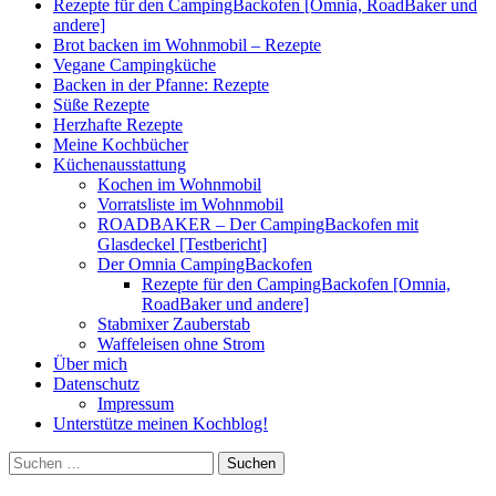
Rezepte für den CampingBackofen [Omnia, RoadBaker und
andere]
Brot backen im Wohnmobil – Rezepte
Vegane Campingküche
Backen in der Pfanne: Rezepte
Süße Rezepte
Herzhafte Rezepte
Meine Kochbücher
Küchenausstattung
Kochen im Wohnmobil
Vorratsliste im Wohnmobil
ROADBAKER – Der CampingBackofen mit
Glasdeckel [Testbericht]
Der Omnia CampingBackofen
Rezepte für den CampingBackofen [Omnia,
RoadBaker und andere]
Stabmixer Zauberstab
Waffeleisen ohne Strom
Über mich
Datenschutz
Impressum
Unterstütze meinen Kochblog!
Suchen
nach: