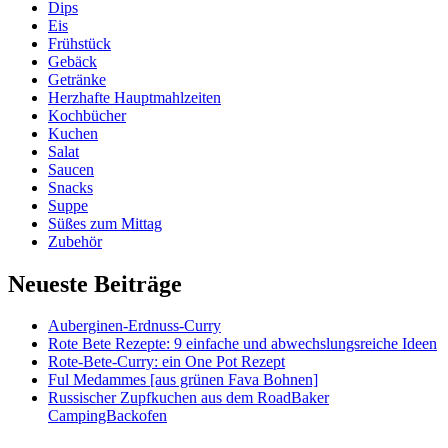
Dips
Eis
Frühstück
Gebäck
Getränke
Herzhafte Hauptmahlzeiten
Kochbücher
Kuchen
Salat
Saucen
Snacks
Suppe
Süßes zum Mittag
Zubehör
Neueste Beiträge
Auberginen-Erdnuss-Curry
Rote Bete Rezepte: 9 einfache und abwechslungsreiche Ideen
Rote-Bete-Curry: ein One Pot Rezept
Ful Medammes [aus grünen Fava Bohnen]
Russischer Zupfkuchen aus dem RoadBaker
CampingBackofen