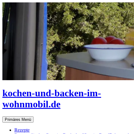
Zum
Inhalt
springen
kochen-und-backen-im-
wohnmobil.de
Suchen
Primäres Menü
Rezepte