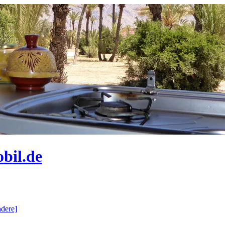
bil.de
dere]