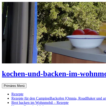
Zum
Inhalt
springen
kochen-und-backen-im-wohnmo
Suchen
Primäres Menü
Rezepte
Rezepte für den CampingBackofen [Omnia, RoadBaker und an
Brot backen im Wohnmobil – Rezepte