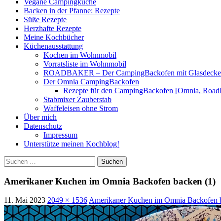
Vegane Campingküche
Backen in der Pfanne: Rezepte
Süße Rezepte
Herzhafte Rezepte
Meine Kochbücher
Küchenausstattung
Kochen im Wohnmobil
Vorratsliste im Wohnmobil
ROADBAKER – Der CampingBackofen mit Glasdeckel [
Der Omnia CampingBackofen
Rezepte für den CampingBackofen [Omnia, Road
Stabmixer Zauberstab
Waffeleisen ohne Strom
Über mich
Datenschutz
Impressum
Unterstütze meinen Kochblog!
Suchen
nach:
Amerikaner Kuchen im Omnia Backofen backen (1)
11. Mai 2023
2049 × 1536
Amerikaner Kuchen im Omnia Backofen b