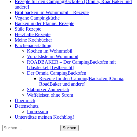
Rezepte für den CampingBackofen [Omnia, RoadBaker und
andere]
Brot backen im Wohnmobil – Rezepte
Vegane Campingküche
Backen in der Pfanne: Rezepte
Süße Rezepte
Herzhafte Rezepte
Meine Kochbücher
Küchenausstattung
Kochen im Wohnmobil
Vorratsliste im Wohnmobil
ROADBAKER – Der CampingBackofen mit
Glasdeckel [Testbericht]
Der Omnia CampingBackofen
Rezepte für den CampingBackofen [Omnia,
RoadBaker und andere]
Stabmixer Zauberstab
Waffeleisen ohne Strom
Über mich
Datenschutz
Impressum
Unterstütze meinen Kochblog!
Suchen
nach: