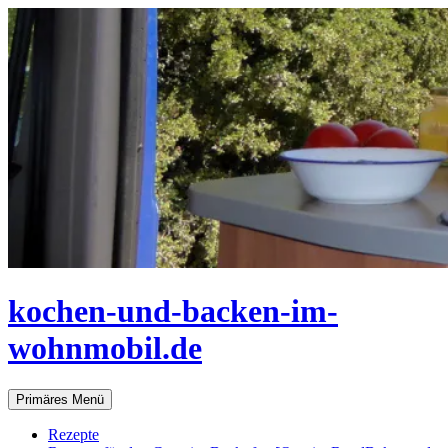
Zum
Inhalt
springen
kochen-und-backen-im-
wohnmobil.de
Suchen
Primäres Menü
Rezepte