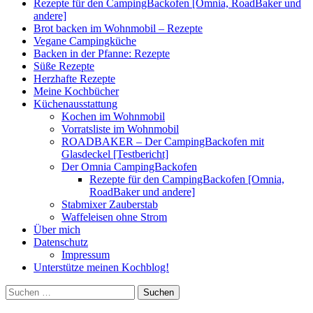
Rezepte für den CampingBackofen [Omnia, RoadBaker und
andere]
Brot backen im Wohnmobil – Rezepte
Vegane Campingküche
Backen in der Pfanne: Rezepte
Süße Rezepte
Herzhafte Rezepte
Meine Kochbücher
Küchenausstattung
Kochen im Wohnmobil
Vorratsliste im Wohnmobil
ROADBAKER – Der CampingBackofen mit
Glasdeckel [Testbericht]
Der Omnia CampingBackofen
Rezepte für den CampingBackofen [Omnia,
RoadBaker und andere]
Stabmixer Zauberstab
Waffeleisen ohne Strom
Über mich
Datenschutz
Impressum
Unterstütze meinen Kochblog!
Suchen
nach: