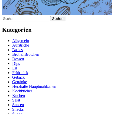
Suchen
nach:
Kategorien
Allgemein
Aufstriche
Basics
Brot & Brötchen
Dessert
Dips
Eis
Frühstück
Gebäck
Getränke
Herzhafte Hauptmahlzeiten
Kochbücher
Kuchen
Salat
Saucen
Snacks
Suppe