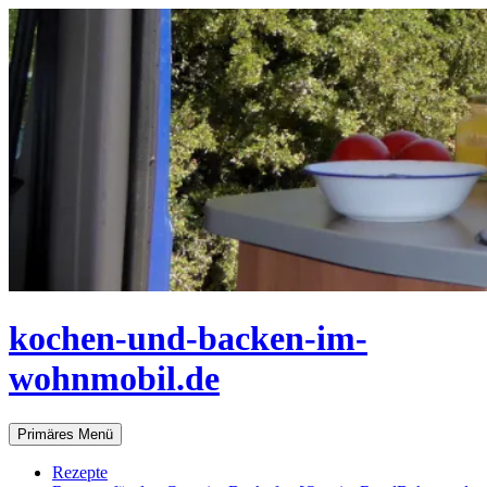
Zum
Inhalt
springen
kochen-und-backen-im-
wohnmobil.de
Suchen
Primäres Menü
Rezepte