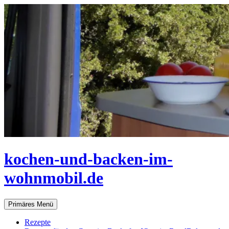
Zum
Inhalt
springen
kochen-und-backen-im-
wohnmobil.de
Suchen
Primäres Menü
Rezepte