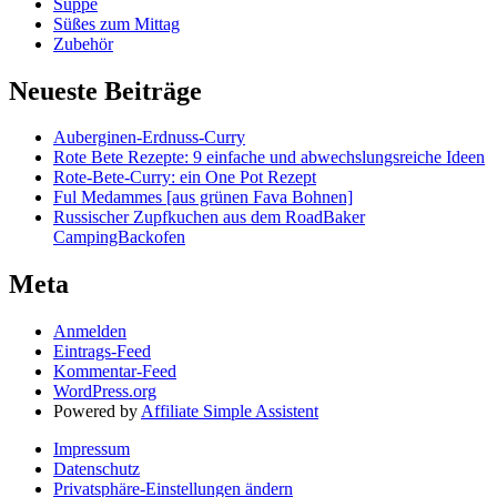
Suppe
Süßes zum Mittag
Zubehör
Neueste Beiträge
Auberginen-Erdnuss-Curry
Rote Bete Rezepte: 9 einfache und abwechslungsreiche Ideen
Rote-Bete-Curry: ein One Pot Rezept
Ful Medammes [aus grünen Fava Bohnen]
Russischer Zupfkuchen aus dem RoadBaker
CampingBackofen
Meta
Anmelden
Eintrags-Feed
Kommentar-Feed
WordPress.org
Powered by
Affiliate Simple Assistent
Impressum
Datenschutz
Privatsphäre-Einstellungen ändern