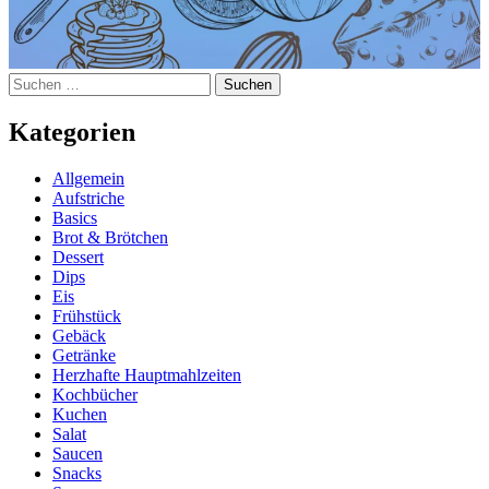
Suchen
nach:
Kategorien
Allgemein
Aufstriche
Basics
Brot & Brötchen
Dessert
Dips
Eis
Frühstück
Gebäck
Getränke
Herzhafte Hauptmahlzeiten
Kochbücher
Kuchen
Salat
Saucen
Snacks