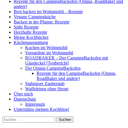
Rezepte für den CampingBackofen [Omnia, RoadBaker und
andere]
Brot backen im Wohnmobil – Rezepte
Vegane Campingküche
Backen in der Pfanne: Rezepte
Süße Rezepte
Herzhafte Rezepte
Meine Kochbücher
Küchenausstattung
Kochen im Wohnmobil
Vorratsliste im Wohnmobil
ROADBAKER – Der CampingBackofen mit
Glasdeckel [Testbericht]
Der Omnia CampingBackofen
Rezepte für den CampingBackofen [Omnia,
RoadBaker und andere]
Stabmixer Zauberstab
Waffeleisen ohne Strom
Über mich
Datenschutz
Impressum
Unterstütze meinen Kochblog!
Suchen
nach: