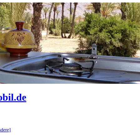
bil.de
dere]