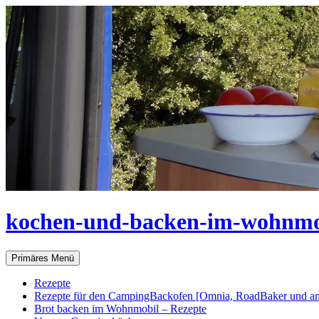
Zum
Inhalt
springen
kochen-und-backen-im-wohnmo
Suchen
Primäres Menü
Rezepte
Rezepte für den CampingBackofen [Omnia, RoadBaker und an
Brot backen im Wohnmobil – Rezepte