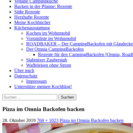
Vegane Campingküche
Backen in der Pfanne: Rezepte
Süße Rezepte
Herzhafte Rezepte
Meine Kochbücher
Küchenausstattung
Kochen im Wohnmobil
Vorratsliste im Wohnmobil
ROADBAKER – Der CampingBackofen mit Glasdeckel [
Der Omnia CampingBackofen
Rezepte für den CampingBackofen [Omnia, Road
Stabmixer Zauberstab
Waffeleisen ohne Strom
Über mich
Datenschutz
Impressum
Unterstütze meinen Kochblog!
Suchen
nach:
Pizza im Omnia Backofen backen
28. Oktober 2019
768 × 1023
Pizza im Omnia Backofen backen