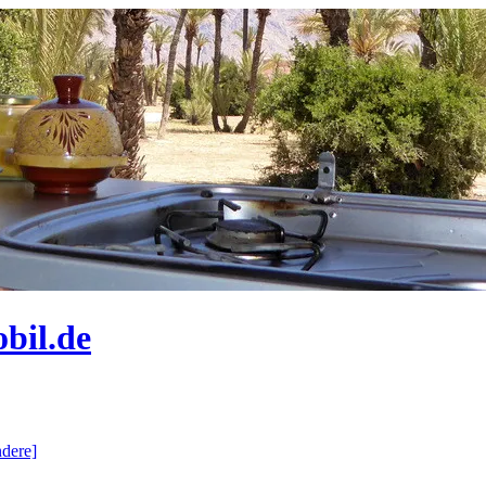
bil.de
dere]