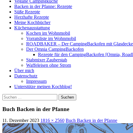
Vegane Campingküche
Backen in der Pfanne: Rezepte
Süße Rezepte
Herzhafte Rezepte
Meine Kochbücher
Küchenausstattung
Kochen im Wohnmobil
Vorratsliste im Wohnmobil
ROADBAKER – Der CampingBackofen mit Glasdeckel [
Der Omnia CampingBackofen
Rezepte für den CampingBackofen [Omnia, Road
Stabmixer Zauberstab
Waffeleisen ohne Strom
Über mich
Datenschutz
Impressum
Unterstütze meinen Kochblog!
Suchen
nach:
Buch Backen in der Pfanne
11. Dezember 2023
1816 × 2560
Buch Backen in der Pfanne