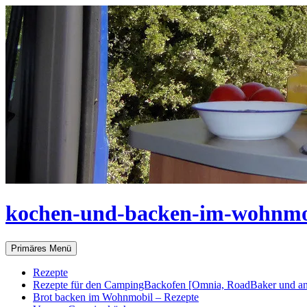
Zum
Inhalt
springen
kochen-und-backen-im-wohnmo
Suchen
Primäres Menü
Rezepte
Rezepte für den CampingBackofen [Omnia, RoadBaker und an
Brot backen im Wohnmobil – Rezepte