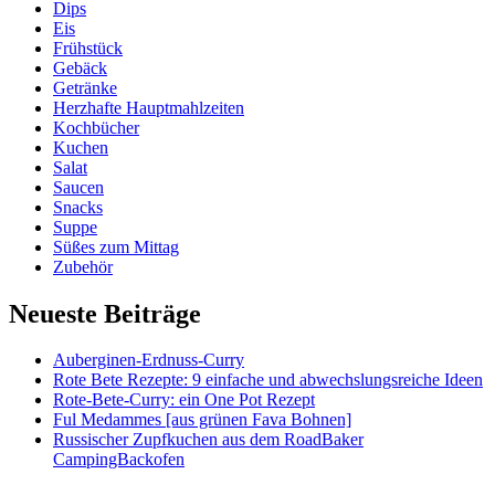
Dips
Eis
Frühstück
Gebäck
Getränke
Herzhafte Hauptmahlzeiten
Kochbücher
Kuchen
Salat
Saucen
Snacks
Suppe
Süßes zum Mittag
Zubehör
Neueste Beiträge
Auberginen-Erdnuss-Curry
Rote Bete Rezepte: 9 einfache und abwechslungsreiche Ideen
Rote-Bete-Curry: ein One Pot Rezept
Ful Medammes [aus grünen Fava Bohnen]
Russischer Zupfkuchen aus dem RoadBaker
CampingBackofen