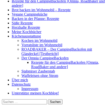
Rezepte für den CampingBackofen [Omnia, RoadBaker und
andere]
Brot backen im Wohnmobil – Rezepte
Vegane Campingküche
Backen in der Pfanne: Rezepte
Süße Rezepte
Herzhafte Rezepte
Meine Kochbücher
Küchenausstattung
Kochen im Wohnmobil
Vorratsliste im Wohnmobil
ROADBAKER – Der CampingBackofen mit
Glasdeckel [Testbericht]
Der Omnia CampingBackofen
Rezepte für den CampingBackofen [Omnia,
RoadBaker und andere]
Stabmixer Zauberstab
Waffeleisen ohne Strom
Über mich
Datenschutz
Impressum
Unterstütze meinen Kochblog!
Suchen
nach: