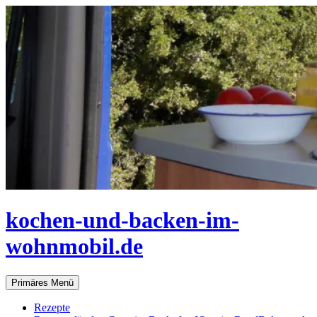
Zum
Inhalt
springen
kochen-und-backen-im-
wohnmobil.de
Suchen
Primäres Menü
Rezepte