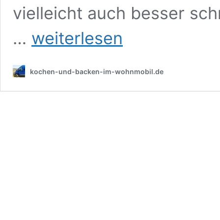
vielleicht auch besser sch
Veganes
…
weiterlesen
Schmalz
selber
machen
kochen-und-backen-im-wohnmobil.de